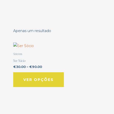
Apenas um resultado
Price
This
range:
product
€30.00
Sócios
through
has
€90.00
Ser Sócio
multiple
€
30.00
–
€
90.00
variants.
The
VER OPÇÕES
options
may
be
chosen
on