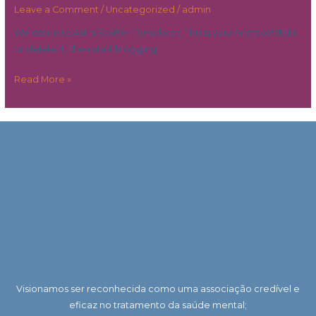
Leave a Comment
/
Uncategorized
/
admin
Welcome to Astra Starter Templates. This is your first post. Edit
or delete it, then start blogging!
Read More »
Visionamos ser reconhecida como uma associação credível e
eficaz no tratamento da saúde mental;