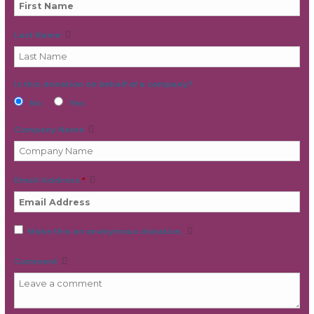
Last Name
Is this donation on behalf of a company?
No
Yes
Company Name
Email Address
*
Make this an anonymous donation.
Comment